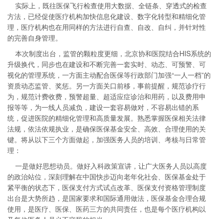
实际上，既往医保飞行检查使用大数据、全链条、穿透式的检查
方法，已经促使医疗机构加快信息化建设、数字化转型和精细化管
理，医疗机构也在用同样的方法进行自查、自改、自纠，并针对性
的完善自身管理。
本次制度出台，监管的颗粒度更细，北京协和医院结合HIS系统的
升级换代，同步也在建设和不断完善一套实时、动态、可预警、可
视化的管理系统，一方面主动配合医保等行政部门加强“一人一档”的
资质动态监管、奖惩。另一方面关口前移，事前提醒，规范诊疗行
为，规范计费收费，预警超量、超适应症诊治和用药，以及费用申
报等等，为一线人员减负，建设一套容易做对，不容易出错的系
统，促进医院的精细化管理和高质量发展。熟悉掌握医保相关法律
法规，依法依规执业，是确保医保基金安全、高效、合理使用的关
键。将从以下三个方面做起，加强医务人员的培训、考核与日常管
理：
一是做好思想动员。做好入科政策宣讲，让广大医务人员以高度
的政治站位，深刻理解在中国快步迈向老年化社会、医保基金处于
紧平衡的状态下，医保支付方式试点改革、医保支付资格管理制度
出台是大势所趋，是国家要求和国际通用做法，医保基金合理合规
使用，是医疗、医保、医药三方的共同责任，也是每个医疗机构以