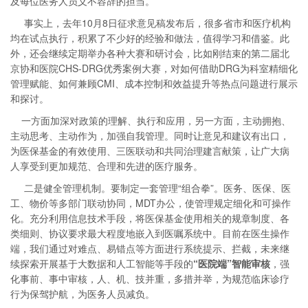
及每位医务人员义不容辞的担当。
事实上，去年10月8日征求意见稿发布后，很多省市和医疗机构
均在试点执行，积累了不少好的经验和做法，值得学习和借鉴。此
外，还会继续定期举办各种大赛和研讨会，比如刚结束的第二届北
京协和医院CHS-DRG优秀案例大赛，对如何借助DRG为科室精细化
管理赋能、如何兼顾CMI、成本控制和效益提升等热点问题进行展示
和探讨。
一方面加深对政策的理解、执行和应用，另一方面，主动拥抱、
主动思考、主动作为，加强自我管理。同时让意见和建议有出口，
为医保基金的有效使用、三医联动和共同治理建言献策，让广大病
人享受到更加规范、合理和先进的医疗服务。
二是健全管理机制。要制定一套管理“组合拳”。医务、医保、医
工、物价等多部门联动协同，MDT办公，使管理规定细化和可操作
化。充分利用信息技术手段，将医保基金使用相关的规章制度、各
类细则、协议要求最大程度地嵌入到医嘱系统中。目前在医生操作
端，我们通过对难点、易错点等方面进行系统提示、拦截，未来继
续探索开展基于大数据和人工智能等手段的
“医院端”智能审核
，强
化事前、事中审核，人、机、技并重，多措并举，为规范临床诊疗
行为保驾护航，为医务人员减负。