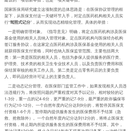
国家医保局研究建立这项制度的总体思路是：在医保协议管理的框
架下，从医保支付这一关键环节入手，对定点医药机构相关人员实
行“
驾照式记分
”，从而实现动态精细化管理。具体的举措：
一是明确管理对象。《指导意见》明确，将定点医药机构涉及医保
基金使用的相关人员纳入管理对象。定点医药机构与医保经办机构
签订服务协议，在这家定点医药机构涉及医保基金使用的相关人员
就获得医保支付资格，同时也纳入医保监管范围。主要包括两大
类：第一类是医院的相关人员，包括为参保人提供服务的医疗类、
护理类、技术类的相关卫生专业技术人员，以及负责医疗费用和医
保结算审核的相关工作人员。第二类是定点零售药店的主要负责
人，即药品经营许可证上的主要负责人。
二是动态记分管理。在医保部门监管工作中，如果发现相关人员违
法违规行为，将按照问题的严重程度对其予以记分。相对较轻的记
1-3分，重一点的记4-6分，更严重的记7-9分，最严重的欺诈骗保等
行为记10-12分。一个自然年度内记分达到9分的，将暂停其医保支
付资格1-6个月，暂停期内提供服务发生的医保费用不予结算（急
救、抢救除外）。一个自然年度内记分达到12分的，将终止医保支
付资格，终止期内所提供服务发生的医保费用将不予结算。其中，
累计记满12分的，终止之日起1年内不得再次登记备案；一次性记满