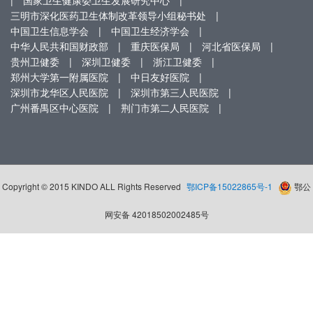
|
国家卫生健康委卫生发展研究中心
|
三明市深化医药卫生体制改革领导小组秘书处
|
中国卫生信息学会
|
中国卫生经济学会
|
中华人民共和国财政部
|
重庆医保局
|
河北省医保局
|
贵州卫健委
|
深圳卫健委
|
浙江卫健委
|
郑州大学第一附属医院
|
中日友好医院
|
深圳市龙华区人民医院
|
深圳市第三人民医院
|
广州番禺区中心医院
|
荆门市第二人民医院
|
Copyright © 2015 KINDO ALL Rights Reserved
鄂ICP备15022865号-1
鄂公
网安备 42018502002485号